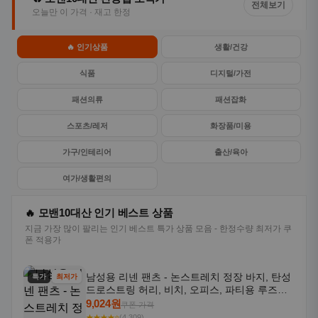
전체보기
오늘만 이 가격 · 재고 한정
🔥 인기상품
생활/건강
식품
디지털/가전
패션의류
패션잡화
스포츠/레저
화장품/미용
가구/인테리어
출산/육아
여가/생활편의
🔥 모밴10대산 인기 베스트 상품
지금 가장 많이 팔리는 인기 베스트 특가 상품 모음 - 한정수량 최저가 쿠
폰 적용가
남성용 리넨 팬츠 - 논스트레치 정장 바지, 탄성
특가
최저가
드로스트링 허리, 비치, 오피스, 파티용 루즈핏
트라우저 - 세탁기 사용 가능한 캐주얼 정장 의
9,024원
쿠폰 가격
상
★★★★⭐
(4,309)