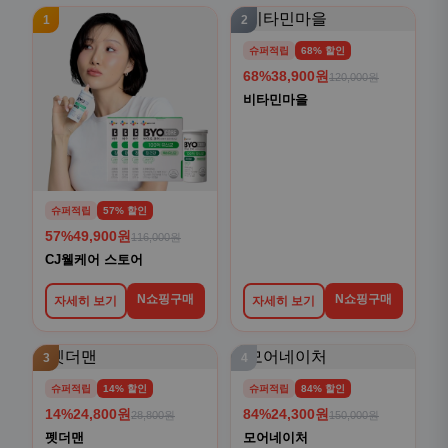
1
2
슈퍼적립
68% 할인
68%
38,900원
120,000원
비타민마을
슈퍼적립
57% 할인
57%
49,900원
116,000원
CJ웰케어 스토어
N쇼핑구매
N쇼핑구매
자세히 보기
자세히 보기
3
4
슈퍼적립
14% 할인
슈퍼적립
84% 할인
14%
24,800원
84%
24,300원
28,800원
150,000원
펫더맨
모어네이처