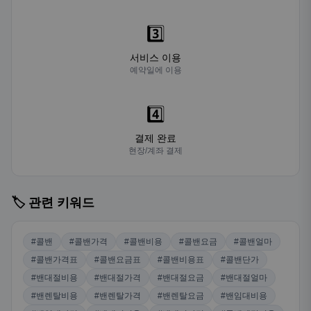
3️⃣
서비스 이용
예약일에 이용
4️⃣
결제 완료
현장/계좌 결제
🏷️ 관련 키워드
#콜밴
#콜밴가격
#콜밴비용
#콜밴요금
#콜밴얼마
#콜밴가격표
#콜밴요금표
#콜밴비용표
#콜밴단가
#밴대절비용
#밴대절가격
#밴대절요금
#밴대절얼마
#밴렌탈비용
#밴렌탈가격
#밴렌탈요금
#밴임대비용