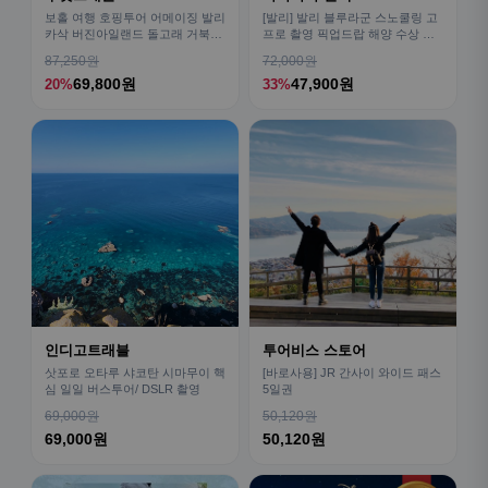
보홀 여행 호핑투어 어메이징 발리
[발리] 발리 블루라군 스노쿨링 고
카삭 버진아일랜드 돌고래 거북이
프로 촬영 픽업드랍 해양 수상 액
픽드랍 포함
티비티 체험 산호 열대어
87,250원
72,000원
69,800원
47,900원
20%
33%
인디고트래블
투어비스 스토어
삿포로 오타루 샤코탄 시마무이 핵
[바로사용] JR 간사이 와이드 패스
심 일일 버스투어/ DSLR 촬영
5일권
69,000원
50,120원
69,000원
50,120원