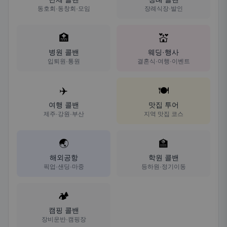
동호회·동창회·모임
장례식장·발인
🏥
💒
병원 콜밴
웨딩·행사
입퇴원·통원
결혼식·여행·이벤트
✈️
🍽️
여행 콜밴
맛집 투어
제주·강원·부산
지역 맛집 코스
🌏
🏫
해외공항
학원 콜밴
픽업·샌딩·마중
등하원·정기이동
🏕️
캠핑 콜밴
장비운반·캠핑장