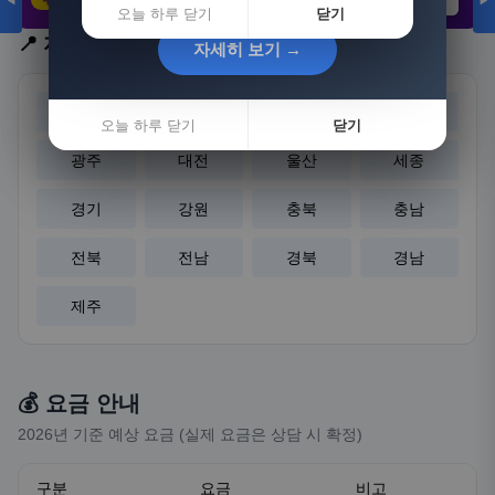
◀
▶
21,802원
3,308원
8,892원
오늘 하루 닫기
닫기
📍 지역 선택
자세히 보기 →
자세히 보기 →
서울
부산
대구
인천
오늘 하루 닫기
오늘 하루 닫기
닫기
닫기
광주
대전
울산
세종
경기
강원
충북
충남
전북
전남
경북
경남
제주
💰 요금 안내
2026년 기준 예상 요금 (실제 요금은 상담 시 확정)
구분
요금
비고