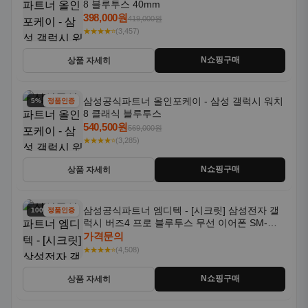
8 블루투스 40mm
398,000원
419,000원
★★★★⭐
(3,457)
N쇼핑구매
상품 자세히
삼성공식파트너 올인포케이 - 삼성 갤럭시 워치
5% 할인
정품인증
8 클래식 블루투스
540,500원
569,000원
★★★★⭐
(3,285)
N쇼핑구매
상품 자세히
삼성공식파트너 엠디텍 - [시크릿] 삼성전자 갤
100% 할인
정품인증
럭시 버즈4 프로 블루투스 무선 이어폰 SM-
R640N
가격문의
★★★★⭐
(4,508)
N쇼핑구매
상품 자세히