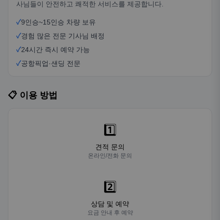
사님들이 안전하고 쾌적한 서비스를 제공합니다.
✓
9인승~15인승 차량 보유
✓
경험 많은 전문 기사님 배정
✓
24시간 즉시 예약 가능
✓
공항픽업·샌딩 전문
📋 이용 방법
1️⃣
견적 문의
온라인/전화 문의
2️⃣
상담 및 예약
요금 안내 후 예약