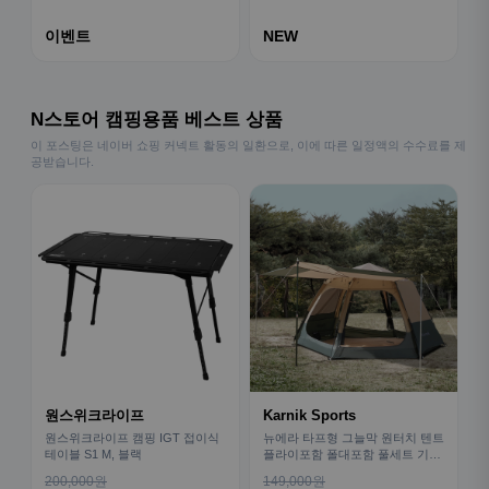
이벤트
NEW
N스토어 캠핑용품 베스트 상품
이 포스팅은 네이버 쇼핑 커넥트 활동의 일환으로, 이에 따른 일정액의 수수료를 제
공받습니다.
원스위크라이프
Karnik Sports
원스위크라이프 캠핑 IGT 접이식
뉴에라 타프형 그늘막 원터치 텐트
테이블 S1 M, 블랙
플라이포함 폴대포함 풀세트 기본
형
200,000원
149,000원