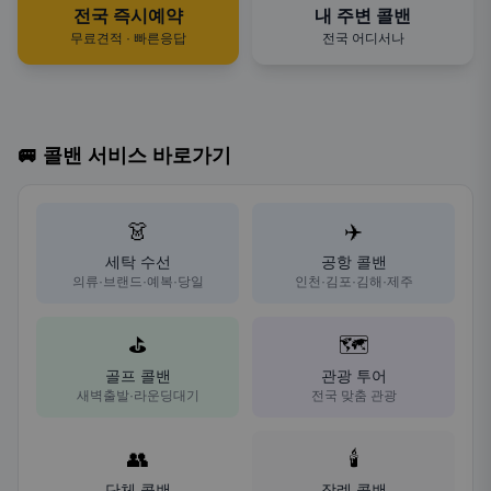
전국 즉시예약
내 주변 콜밴
무료견적 · 빠른응답
전국 어디서나
🚐 콜밴 서비스 바로가기
👗
✈️
세탁 수선
공항 콜밴
의류·브랜드·예복·당일
인천·김포·김해·제주
⛳
🗺️
골프 콜밴
관광 투어
새벽출발·라운딩대기
전국 맞춤 관광
👥
🕯️
단체 콜밴
장례 콜밴