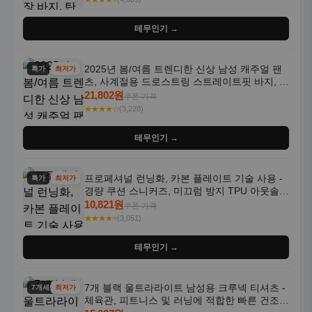
테무인기 →
2025년 봄/여름 트렌디한 신상 남성 캐주얼 팬
특가
최저가
츠, 사계절용 드로스트링 스트레이트핏 바지, 한
국 스타일, 활용도 높은 아웃도어 및 정장용, 발
21,802원
쿠폰 가격
목 바지
★★★★☆
(3,228)
테무인기 →
프로페셔널 런닝화, 카본 플레이트 기술 사용 -
특가
최저가
경량 쿠션 스니커즈, 미끄럼 방지 TPU 아웃솔,
통기성 화이트-퍼플 그라데이션, 헬스, 트레이
10,821원
쿠폰 가격
닝 - 남성용, 여성용, 모든 계절에 적합
★★★★⭐
(3,051)
테무인기 →
7개 블랙 울트라라이트 남성용 크루넥 티셔츠 -
7개세트
최저가
체육관, 피트니스 및 러닝에 적합한 빠른 건조,