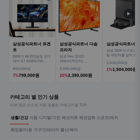
▶
삼성공식파트너 유겐
삼성공식파트너 다솜
삼성공식파트너 
트
프라자
삼성 2026 비스포크AI
팀 새틴차콜 설치 보안
[혜택가 66.3만]삼성 오디
삼성 Neo QLED
심 VR70F00AGH
세이 G7 S32DG700
189cm(75인치)
1,516,000원
80cm(32인치) 4K IPS
KQ75QNH70AFXKR AI
859,000원
2,990,000원
1,504,000원
1%
TV
799,000원
2,390,000원
7%
20%
카테고리 별 인기 상품
리뷰 많은 순으로 자동 정렬된 카테고리별 TOP
생활/건강
식품
디지털/가전
패션의류
패션잡화
스포츠/레저
화장품/미용
가구/인테리어
출산/육아