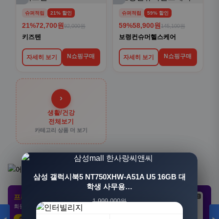
슈퍼적립
21% 할인
슈퍼적립
59% 할인
21%
72,700원
59%
58,900원
92,000원
145,100원
키즈텐
보령컨슈머헬스케어
N쇼핑구매
N쇼핑구매
자세히 보기
자세히 보기
›
생활/건강
전체보기
카테고리 상품 더 보기
[3+1] 동국제약 마이핏 V 활성엽산 임신준비 임산
삼성 갤럭시북5 NT750XHW-A51A U5 16GB 대
부영양 30정, 4개
학생 사무용…
프리미엄 제휴 사이트
광고
광고
광고
1,999,000원
100,000원
회원 전용 특가 · 놓치면 손해
1,549,000원
31,900원
23%
68%
추천 클릭