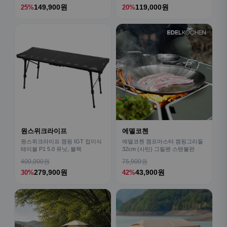
149,900원
119,000원
25%
20%
원스위크라이프
에델코첸
원스위크라이프 캠핑 IGT 접이식
에델코첸 캠프마스터 캠핑그리들
테이블 P1 5.0 유닛, 블랙
32cm (사틴) 그릴팬 스텐불판
400,000원
75,900원
279,900원
43,900원
30%
42%