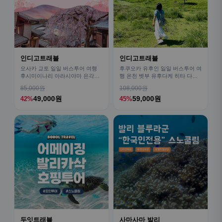
인디고트래블
인디고트래블
오사카 교토 일일 버스투어 여행
후쿠오카 유후인 일일 버스투어 여
후시미이나리 아라시야마 은각사
행 온천 벳부 유후다케 히타 다자
청수사 철학의길
이후
85,000원
108,000원
49,000원
59,000원
42%
45%
두잇트래블
사마사마 발리