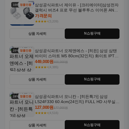
삼성공식파트너 제이유 - [크리에이터]삼성전자
100% 할인
정품인증
갤럭시 버즈4 프로 무선 블루투스 이어폰 ANC
SM-R640N
가격문의
★★★★⭐
(3,209)
N쇼핑구매
상품 자세히
삼성공식파트너 오제앤에스 - [히든] 삼성 삼탠
25% 할인
정품인증
바이미 스마트 M5 80cm(32인치) 화이트 IPTV
OTT 패키지
449,000원
600,000원
★★★★⭐
(4,385)
N쇼핑구매
상품 자세히
삼성공식파트너 모니칸 - [히든특가] 삼성
28% 할인
정품인증
LS24F330 60.4cm(24인치) FULL HD 사무실/
컴퓨터 모니터
127,000원
177,000원
★★★★⭐
(4,516)
N쇼핑구매
상품 자세히