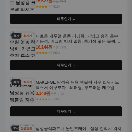
통기성 좋은 수분 흡수 반팔 운동복
15,627원
쿠폰 가격
★★★★⭐
(4,518)
테무인기 →
새로운 캐주얼 운동 러닝화, 가볍고 충격 흡수
특가
최저가
기능성, 미끄럼 방지 밑창. 통기성 좋은 블랙, 화
이트, 퍼플 그라데이션 색상
18,144원
쿠폰 가격
★★★★⭐
(3,563)
테무인기 →
MAKEFGE 남성용 뉴욕 엠블럼 자수 & 워시드
특가
최저가
텍스처 야구모자 - 레터링, 부드러운 캐주얼 모
자, NYC 스타일
3,140원
쿠폰 가격
★★★★☆
(3,501)
테무인기 →
삼성공식파트너 올인포케이 - 삼성 갤럭시 워치
5% 할인
정품인증