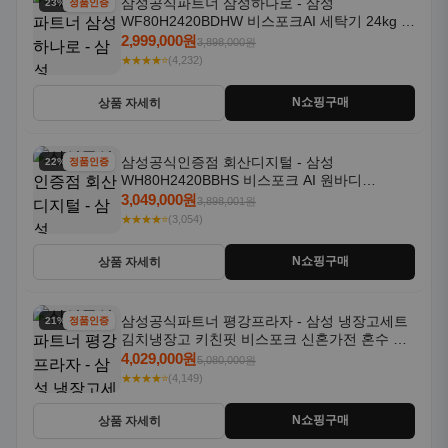
삼성공식파트너 삼성하나로 - 삼성
23% 할인
정품인증
WF80H2420BDHW 비스포크AI 세탁기 24kg 건
조기 20kg 세제자동투입
2,999,000원
3,898,000원
★★★★⭐
(4,232)
N쇼핑구매
상품 자세히
삼성공식인증점 회산디지털 - 삼성
22% 할인
정품인증
WH80H2420BBHS 비스포크 AI 원바디
24kg+20kg 세제자동투입 1등급
3,049,000원
3,898,001원
★★★★⭐
(3,054)
N쇼핑구매
상품 자세히
삼성공식파트너 평강프라자 - 삼성 냉장고세트
21% 할인
정품인증
김치냉장고 키친핏 비스포크 신혼가전 혼수 입
주가전 빌트인 화이트
4,029,000원
5,080,000원
★★★★⭐
(4,149)
N쇼핑구매
상품 자세히