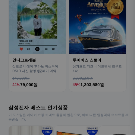
인디고트래블
투어비스 스토어
삿포로 비에이 후라노 버스투어
싱가포르 디즈니 어드벤처 크루즈
DSLR 사진 촬영 /[준페이 예약 식
4박
사]
140,000원
2,370,150원
79,000원
1,303,580원
44%
45%
삼성전자 베스트 인기상품
이 포스팅은 네이버 쇼핑 커넥트 활동의 일환으로, 이에 따른 일정액의 수수료를 제
공받습니다.