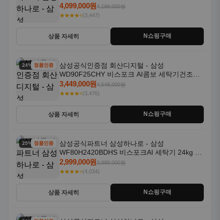
18kg 자동문열림 1등급
4,099,000원
4,199,000원
★★★★⭐
(3,447)
N쇼핑구매
상품 자세히
삼성공식인증점 회산디지털 - 삼성
24% 할인
정품인증
WD90F25CHY 비스포크 AI콤보 세탁기건조기
일체형 25kg+18kg 1등급
3,449,000원
4,548,000원
★★★★⭐
(3,476)
N쇼핑구매
상품 자세히
삼성공식파트너 삼성하나로 - 삼성
25% 할인
정품인증
WF80H2420BDHS 비스포크AI 세탁기 24kg 건
조기 20kg 세제자동투입
2,999,000원
3,998,000원
★★★★⭐
(4,034)
N쇼핑구매
상품 자세히