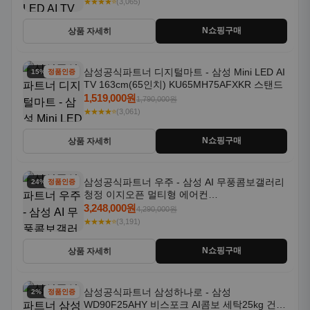
★★★★⭐
(3,065)
N쇼핑구매
상품 자세히
삼성공식파트너 디지털마트 - 삼성 Mini LED AI
15% 할인
정품인증
TV 163cm(65인치) KU65MH75AFXKR 스탠드
1,519,000원
1,790,000원
★★★★⭐
(3,061)
N쇼핑구매
상품 자세히
삼성공식파트너 우주 - 삼성 AI 무풍콤보갤러리
24% 할인
정품인증
청정 이지오픈 멀티형 에어컨
AF80F17D22WRS 기본설치포함
3,248,000원
4,290,000원
★★★★⭐
(3,191)
N쇼핑구매
상품 자세히
삼성공식파트너 삼성하나로 - 삼성
2% 할인
정품인증
WD90F25AHY 비스포크 AI콤보 세탁25kg 건조