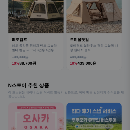
레토캠프
로티몰닷컴
레토 육각돔 원터치 텐트 그늘막
로티캠프 힐하우스 캠핑 그늘막 대
쉘터 캠핑 피크닉 3인용 4인용 패
형 원터치 텐트
밀리 LCE-OT02
109,900원
489,000원
88,700원
439,000원
19%
10%
N스토어 추천 상품
이 포스팅은 네이버 쇼핑 커넥트 활동의 일환으로, 이에 따른 일정액의 수수료를 제
공받습니다.