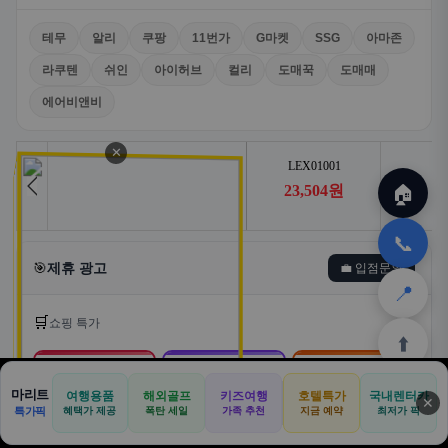
테무
알리
쿠팡
11번가
G마켓
SSG
아마존
라쿠텐
쉬인
아이허브
컬리
도매꾹
도매매
에어비앤비
✕
🏠
📞
🎯
제휴 광고
💼 입점문의
📍
🛒
쇼핑 특가
⬆️
🛒
📦
🎁
마리트
여행용품
해외골프
키즈여행
호텔특가
국내렌터카
✕
🏠
📝
💬
🚐
🛒
특가픽
혜택가 제공
폭탄 세일
가족 추천
지금 예약
최저가 픽
쿠팡
알리익스프레스
테무
🏠
✈️
⛳
📋
🛒
🎁
홈
공항
골프
견적
쿠팡
테무
홈
견적
커뮤니티
기사등록
아마존
로켓배송·특가
해외직구·초특가
초저가·무료배송