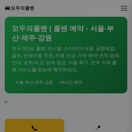
🚐
모두의콜밴
모두의콜밴 | 콜밴 예약 - 서울·부
산·제주·강원
전국 9인승 콜밴, 카니발, 스타리아 대절. 공항픽업,
골프, 단체이동 추천, 비용·요금·가격·예약·견적·업체
안내, 순위 비교, 상세 정보, 이용 후기. 전국 지역 콜
밴 서비스를 한눈에 확인하세요.
서울·부산·제주·강원
24시간 예약
📞
📍