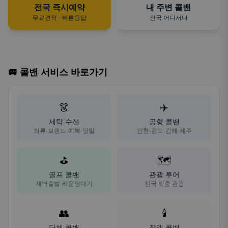
전국 즉시예약
내 주변 콜밴
무료견적 · 빠른응답
전국 어디서나
🚐 콜밴 서비스 바로가기
👗
✈️
세탁 수선
공항 콜밴
의류·브랜드·예복·당일
인천·김포·김해·제주
⛳
🗺️
골프 콜밴
관광 투어
새벽출발·라운딩대기
전국 맞춤 관광
👥
🕯️
단체 콜밴
장례 콜밴