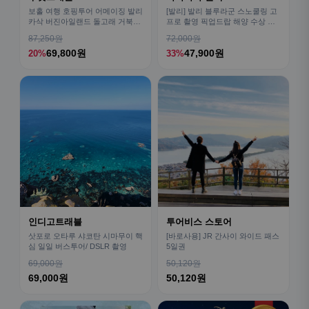
보홀 여행 호핑투어 어메이징 발리
[발리] 발리 블루라군 스노쿨링 고
카삭 버진아일랜드 돌고래 거북이
프로 촬영 픽업드랍 해양 수상 액
픽드랍 포함
티비티 체험 산호 열대어
87,250원
72,000원
69,800원
47,900원
20%
33%
인디고트래블
투어비스 스토어
삿포로 오타루 샤코탄 시마무이 핵
[바로사용] JR 간사이 와이드 패스
심 일일 버스투어/ DSLR 촬영
5일권
69,000원
50,120원
69,000원
50,120원