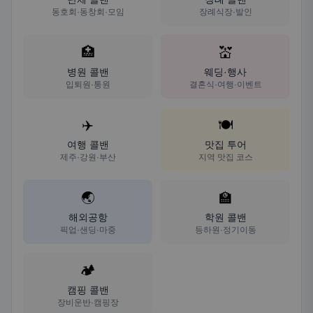
동호회·동창회·모임
장례식장·발인
🏥
💒
병원 콜밴
웨딩·행사
입퇴원·통원
결혼식·여행·이벤트
✈️
🍽️
여행 콜밴
맛집 투어
제주·강원·부산
지역 맛집 코스
🌏
🏫
해외공항
학원 콜밴
픽업·샌딩·마중
등하원·정기이동
🏕️
캠핑 콜밴
장비운반·캠핑장