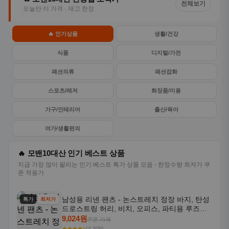
전체보기
오늘만 이 가격 · 재고 한정
🔥 인기상품
생활/건강
식품
디지털/가전
패션의류
패션잡화
스포츠/레저
화장품/미용
가구/인테리어
출산/육아
여가/생활편의
🔥 모밴10대산 인기 베스트 상품
지금 가장 많이 팔리는 인기 베스트 특가 상품 모음 - 한정수량 최저가 쿠
폰 적용가
남성용 리넨 팬츠 - 논스트레치 정장 바지, 탄성
특가
최저가
드로스트링 허리, 비치, 오피스, 파티용 루즈핏
트라우저 - 세탁기 사용 가능한 캐주얼 정장 의
9,024원
쿠폰 가격
상
★★★★⭐
(4,309)