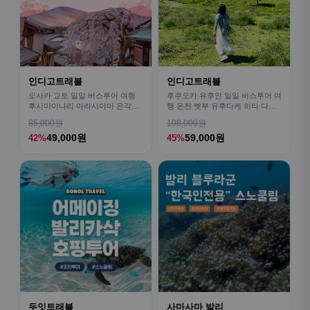
인디고트래블
인디고트래블
오사카 교토 일일 버스투어 여행
후쿠오카 유후인 일일 버스투어 여
후시미이나리 아라시야마 은각사
행 온천 벳부 유후다케 히타 다자
청수사 철학의길
이후
85,000원
108,000원
49,000원
59,000원
42%
45%
두잇트래블
사마사마 발리