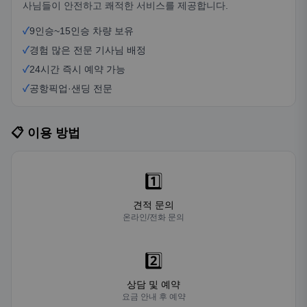
사님들이 안전하고 쾌적한 서비스를 제공합니다.
✓
9인승~15인승 차량 보유
✓
경험 많은 전문 기사님 배정
✓
24시간 즉시 예약 가능
✓
공항픽업·샌딩 전문
📋 이용 방법
1️⃣
견적 문의
온라인/전화 문의
2️⃣
상담 및 예약
요금 안내 후 예약