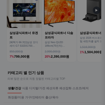
▶
삼성공식파트너 유겐
삼성공식파트너 다솜
삼성공식파트너 
트
프라자
삼성 2026 비스포크AI
팀 새틴차콜 설치 보안
[혜택가 66.3만]삼성 오디
삼성 Neo QLED
심 VR70F00AGH
세이 G7 S32DG700
189cm(75인치)
1,516,000원
80cm(32인치) 4K IPS
KQ75QNH70AFXKR AI
859,000원
2,990,000원
1,504,000원
1%
TV
799,000원
2,390,000원
7%
20%
카테고리 별 인기 상품
리뷰 많은 순으로 자동 정렬된 카테고리별 TOP
생활/건강
식품
디지털/가전
패션의류
패션잡화
스포츠/레저
화장품/미용
가구/인테리어
출산/육아