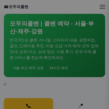
🚐
모두의콜밴
모두의콜밴 | 콜밴 예약 - 서울·부
산·제주·강원
전국 9인승 콜밴, 카니발, 스타리아 대절. 공항픽업,
골프, 단체이동 추천, 비용·요금·가격·예약·견적·업체
안내, 순위 비교, 상세 정보, 이용 후기. 전국 지역 콜
밴 서비스를 한눈에 확인하세요.
서울·부산·제주·강원
24시간 예약
📞
📍