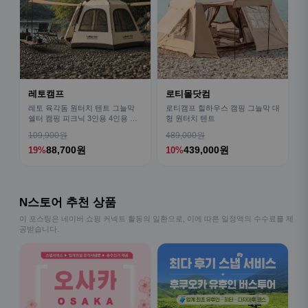
레토캠프
로티몰닷컴
레토 육각돔 원터치 텐트 그늘막
로티캠프 힐하우스 캠핑 그늘막 대
쉘터 캠핑 피크닉 3인용 4인용 패
형 원터치 텐트
밀리 LCE-OT02
109,900원
489,000원
88,700원
439,000원
19%
10%
N스토어 추천 상품
이 포스팅은 네이버 쇼핑 커넥트 활동의 일환으로, 이에 따른 일정액의 수수료를 제
공받습니다.