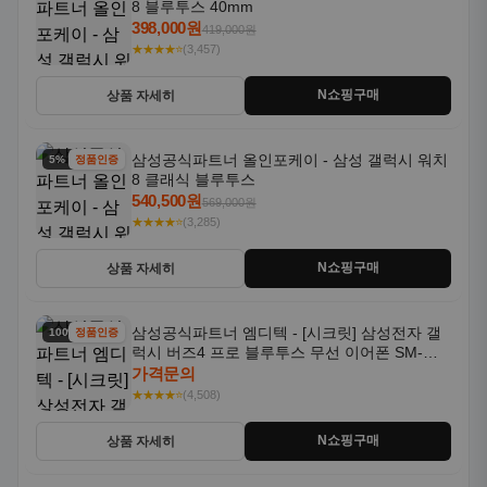
8 블루투스 40mm
398,000원
419,000원
★★★★⭐
(3,457)
N쇼핑구매
상품 자세히
삼성공식파트너 올인포케이 - 삼성 갤럭시 워치
5% 할인
정품인증
8 클래식 블루투스
540,500원
569,000원
★★★★⭐
(3,285)
N쇼핑구매
상품 자세히
삼성공식파트너 엠디텍 - [시크릿] 삼성전자 갤
100% 할인
정품인증
럭시 버즈4 프로 블루투스 무선 이어폰 SM-
R640N
가격문의
★★★★⭐
(4,508)
N쇼핑구매
상품 자세히