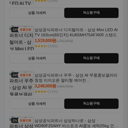
★★★★⭐
(3,065)
N쇼핑구매
상품 자세히
삼성공식파트너 디지털마트 - 삼성 Mini LED AI
15% 할인
정품인증
TV 163cm(65인치) KU65MH75AFXKR 스탠드
1,519,000원
1,790,000원
★★★★⭐
(3,061)
N쇼핑구매
상품 자세히
삼성공식파트너 우주 - 삼성 AI 무풍콤보갤러리
24% 할인
정품인증
청정 이지오픈 멀티형 에어컨
AF80F17D22WRS 기본설치포함
3,248,000원
4,290,000원
★★★★⭐
(3,191)
N쇼핑구매
상품 자세히
삼성공식파트너 삼성하나로 - 삼성
2% 할인
정품인증
WD90F25AHY 비스포크 AI콤보 세탁25kg 건조