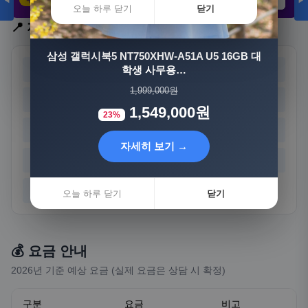
◀
▶
21,802원
3,308원
8,892원
오늘 하루 닫기
닫기
📍 지역 선택
자세히 보기 →
삼성 갤럭시북5 NT750XHW-A51A U5 16GB 대
서울
부산
학생 사무용…
대구
인천
오늘 하루 닫기
닫기
1,999,000원
광주
대전
울산
세종
1,549,000원
23%
경기
강원
충북
충남
자세히 보기 →
전북
전남
경북
경남
제주
오늘 하루 닫기
닫기
💰 요금 안내
2026년 기준 예상 요금 (실제 요금은 상담 시 확정)
구분
요금
비고