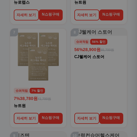
뉴로랩스
뉴트원
N쇼핑구매
N쇼핑구매
자세히 보기
자세히 보기
7
8
슈퍼적립
56% 할인
56%
28,900원
65,700원
CJ웰케어 스토어
슈퍼적립
7% 할인
7%
38,780원
41,700원
뉴트원
N쇼핑구매
N쇼핑구매
자세히 보기
자세히 보기
9
10