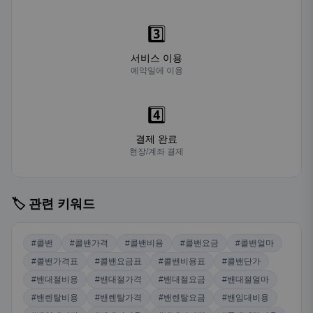
3️⃣
서비스 이용
예약일에 이용
4️⃣
결제 완료
현장/계좌 결제
🏷️ 관련 키워드
#콜밴
#콜밴가격
#콜밴비용
#콜밴요금
#콜밴얼마
#콜밴가격표
#콜밴요금표
#콜밴비용표
#콜밴단가
#밴대절비용
#밴대절가격
#밴대절요금
#밴대절얼마
#밴렌탈비용
#밴렌탈가격
#밴렌탈요금
#밴임대비용