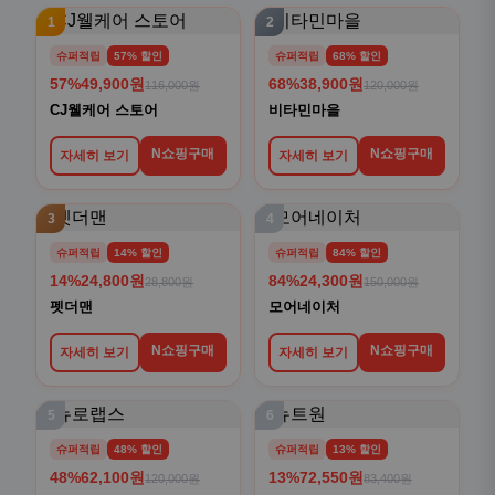
1
2
슈퍼적립
57% 할인
슈퍼적립
68% 할인
57%
49,900원
68%
38,900원
116,000원
120,000원
CJ웰케어 스토어
비타민마을
N쇼핑구매
N쇼핑구매
자세히 보기
자세히 보기
3
4
슈퍼적립
14% 할인
슈퍼적립
84% 할인
14%
24,800원
84%
24,300원
28,800원
150,000원
펫더맨
모어네이처
N쇼핑구매
N쇼핑구매
자세히 보기
자세히 보기
5
6
슈퍼적립
48% 할인
슈퍼적립
13% 할인
48%
62,100원
13%
72,550원
120,000원
83,400원