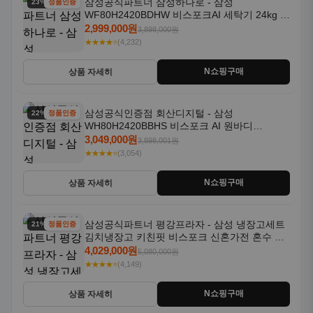
삼성공식파트너 삼성하나로 - 삼성
23% 할인
정품인증
WF80H2420BDHW 비스포크AI 세탁기 24kg 건
조기 20kg 세제자동투입
2,999,000원
3,898,000원
★★★★⭐
(4,232)
N쇼핑구매
상품 자세히
삼성공식인증점 회산디지털 - 삼성
22% 할인
정품인증
WH80H2420BBHS 비스포크 AI 원바디
24kg+20kg 세제자동투입 1등급
3,049,000원
3,898,001원
★★★★⭐
(3,054)
N쇼핑구매
상품 자세히
삼성공식파트너 평강프라자 - 삼성 냉장고세트
21% 할인
정품인증
김치냉장고 키친핏 비스포크 신혼가전 혼수 입
주가전 빌트인 화이트
4,029,000원
5,080,000원
★★★★⭐
(4,149)
N쇼핑구매
상품 자세히