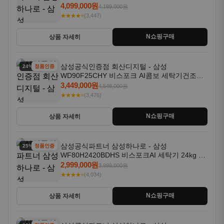
18kg 자동문열림 1등급
4,099,000원
4,199,000원
★★★★⭐
(3,447)
N쇼핑구매
상품 자세히
삼성공식인증점 회산디지털 - 삼성
24% 할인
정품인증
WD90F25CHY 비스포크 AI콤보 세탁기건조기
일체형 25kg+18kg 1등급
3,449,000원
4,548,000원
★★★★⭐
(3,476)
N쇼핑구매
상품 자세히
삼성공식파트너 삼성하나로 - 삼성
25% 할인
정품인증
WF80H2420BDHS 비스포크AI 세탁기 24kg 건
조기 20kg 세제자동투입
2,999,000원
3,998,000원
★★★★⭐
(4,034)
N쇼핑구매
상품 자세히