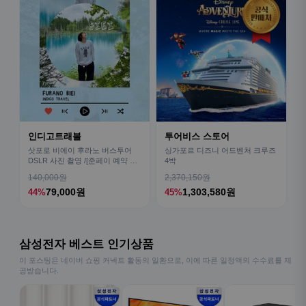
인디고트래블
투어비스 스토어
삿포로 비에이 후라노 버스투어
싱가포르 디즈니 어드벤처 크루즈
DSLR 사진 촬영 /[준페이 예약 식
4박
사]
140,000원
2,370,150원
79,000원
1,303,580원
44%
45%
삼성전자 베스트 인기상품
이 포스팅은 네이버 쇼핑 커넥트 활동의 일환으로, 이에 따른 일정액의 수수료를 제
공받습니다.