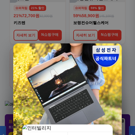
슈퍼적립
21% 할인
슈퍼적립
59% 할인
21%
72,700원
59%
58,900원
92,000원
145,100원
키즈텐
보령컨슈머헬스케어
N쇼핑구매
N쇼핑구매
자세히 보기
자세히 보기
›
생활/건강
전체보기
카테고리 상품 더 보기
[3+1] 동국제약 마이핏 V 활성엽산 임신준비 임산
부영양 30정, 4개
프리미엄 제휴 사이트
광고
광고
광고
100,000원
회원 전용 특가 · 놓치면 손해
31,900원
68%
추천 클릭