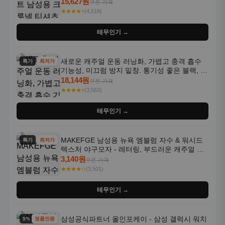
통기성 좋은 수분 흡수 반팔 운동복
15,627원
쿠폰 가격
★★★★⭐
(4,518)
테무인기 →
새로운 캐주얼 운동 러닝화, 가볍고 충격 흡수
특가
최저가
기능성, 미끄럼 방지 밑창. 통기성 좋은 블랙, 화
이트, 퍼플 그라데이션 색상
18,144원
쿠폰 가격
★★★★⭐
(3,563)
테무인기 →
MAKEFGE 남성용 뉴욕 엠블럼 자수 & 워시드
특가
최저가
텍스처 야구모자 - 레터링, 부드러운 캐주얼 모
자, NYC 스타일
3,140원
쿠폰 가격
★★★★☆
(3,501)
테무인기 →
삼성공식파트너 올인포케이 - 삼성 갤럭시 워치
5% 할인
정품인증