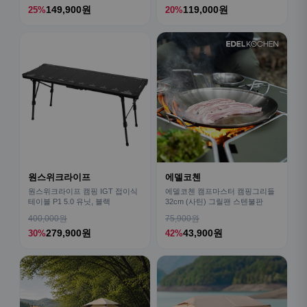
149,900원
119,000원
25%
20%
원스위크라이프
에델코첸
원스위크라이프 캠핑 IGT 접이식
에델코첸 캠프마스터 캠핑그리들
테이블 P1 5.0 유닛, 블랙
32cm (사틴) 그릴팬 스텐불판
400,000원
75,900원
279,900원
43,900원
30%
42%