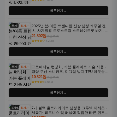
테무인기 →
2025년 봄/여름 트렌디한 신상 남성 캐주얼 팬
특가
최저가
츠, 사계절용 드로스트링 스트레이트핏 바지, 한
국 스타일, 활용도 높은 아웃도어 및 정장용, 발
21,802원
쿠폰 가격
목 바지
★★★★☆
(3,228)
테무인기 →
프로페셔널 런닝화, 카본 플레이트 기술 사용 -
특가
최저가
경량 쿠션 스니커즈, 미끄럼 방지 TPU 아웃솔,
통기성 화이트-퍼플 그라데이션, 헬스, 트레이
10,821원
쿠폰 가격
닝 - 남성용, 여성용, 모든 계절에 적합
★★★★⭐
(3,051)
테무인기 →
7개 블랙 울트라라이트 남성용 크루넥 티셔츠 -
7개세트
최저가
체육관, 피트니스 및 러닝에 적합한 빠른 건조,