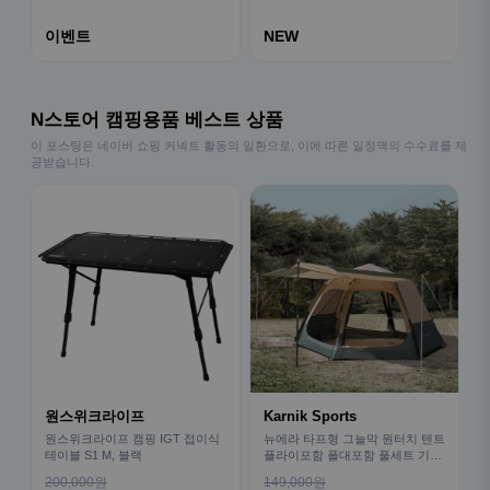
이벤트
NEW
N스토어 캠핑용품 베스트 상품
이 포스팅은 네이버 쇼핑 커넥트 활동의 일환으로, 이에 따른 일정액의 수수료를 제
공받습니다.
원스위크라이프
Karnik Sports
원스위크라이프 캠핑 IGT 접이식
뉴에라 타프형 그늘막 원터치 텐트
테이블 S1 M, 블랙
플라이포함 폴대포함 풀세트 기본
형
200,000원
149,000원