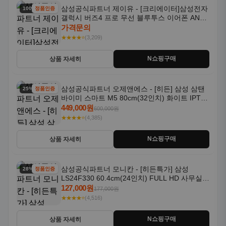
삼성공식파트너 제이유 - [크리에이터]삼성전자
100% 할인
정품인증
갤럭시 버즈4 프로 무선 블루투스 이어폰 ANC
SM-R640N
가격문의
★★★★⭐
(3,209)
N쇼핑구매
상품 자세히
삼성공식파트너 오제앤에스 - [히든] 삼성 삼탠
25% 할인
정품인증
바이미 스마트 M5 80cm(32인치) 화이트 IPTV
OTT 패키지
449,000원
600,000원
★★★★⭐
(4,385)
N쇼핑구매
상품 자세히
삼성공식파트너 모니칸 - [히든특가] 삼성
28% 할인
정품인증
LS24F330 60.4cm(24인치) FULL HD 사무실/
컴퓨터 모니터
127,000원
177,000원
★★★★⭐
(4,516)
N쇼핑구매
상품 자세히