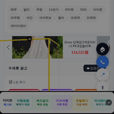
테무
알리
쿠팡
11번가
G마켓
SSG
아마존
라쿠텐
쉬인
아이허브
컬리
도매꾹
도매매
에어비앤비
✕
🏠
📞
🎯
제휴 광고
💼 입점문의
📍
🛒
쇼핑 특가
⬆️
🛒
📦
🎁
마리트
여행용품
해외골프
키즈여행
호텔특가
국내렌터카
✕
🏠
📝
💬
🚐
🛒
특가픽
혜택가 제공
폭탄 세일
가족 추천
지금 예약
최저가 픽
쿠팡
알리익스프레스
테무
🏠
✈️
⛳
📋
🛒
🎁
홈
공항
골프
견적
쿠팡
테무
홈
견적
커뮤니티
기사등록
아마존
로켓배송·특가
해외직구·초특가
초저가·무료배송