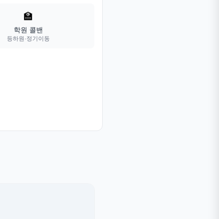
🏫
학원 콜밴
등하원·정기이동