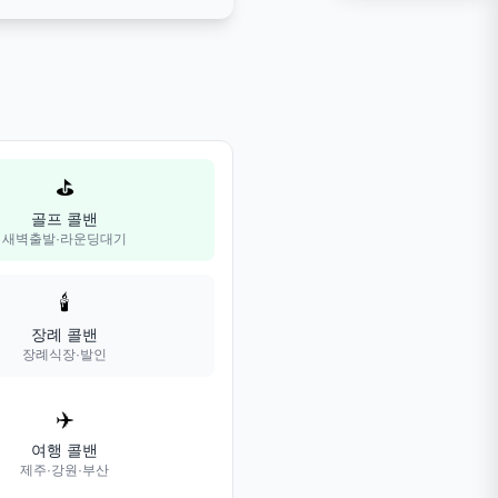
⛳
골프 콜밴
새벽출발·라운딩대기
🕯️
장례 콜밴
장례식장·발인
✈️
여행 콜밴
제주·강원·부산