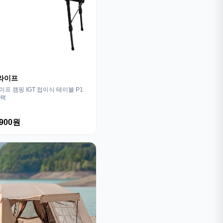
라이프
프 캠핑 IGT 접이식 테이블 P1
블랙
,900원