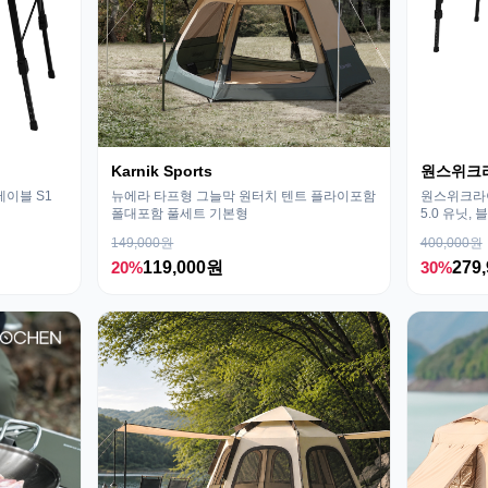
Karnik Sports
원스위크
테이블 S1
뉴에라 타프형 그늘막 원터치 텐트 플라이포함
원스위크라이
폴대포함 풀세트 기본형
5.0 유닛, 
149,000원
400,000원
20%
119,000원
30%
279