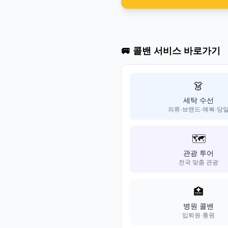
🚐 콜밴 서비스 바로가기
👗
세탁 수선
의류·브랜드·예복·당
🗺️
관광 투어
전국 맞춤 관광
🏥
병원 콜밴
입퇴원·통원