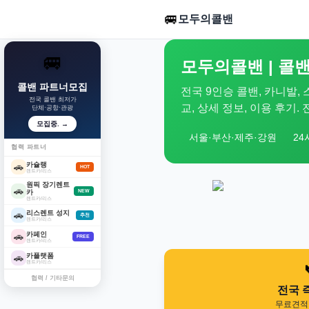
🚐
모두의콜밴
🚐
모두의콜밴 | 콜밴
콜밴 파트너모집
전국 9인승 콜밴, 카니발,
전국 콜밴 최저가
교, 상세 정보, 이용 후기
단체·공항·관광
모집중. →
서울·부산·제주·강원
24
협력 파트너
카슐랭
🚗
HOT
렌트카/리스
원픽 장기렌트
🚗
카
NEW
렌트카/리스
리스렌트 성지
🚗
추천
렌트카/리스
카페인
🚗
FREE
렌트카/리스
카플랫폼
🚗
렌트카/리스
협력 / 기타문의
전국 
무료견적 