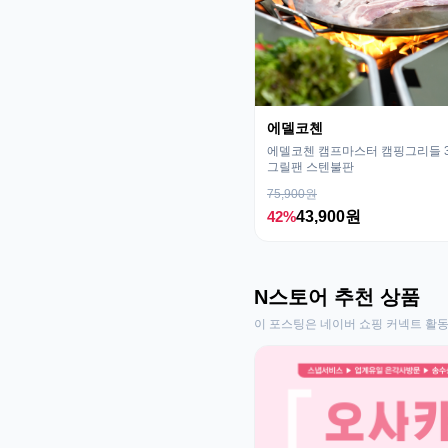
에델코첸
에델코첸 캠프마스터 캠핑그리들 32
그릴팬 스텐불판
75,900원
42%
43,900원
N스토어 추천 상품
이 포스팅은 네이버 쇼핑 커넥트 활