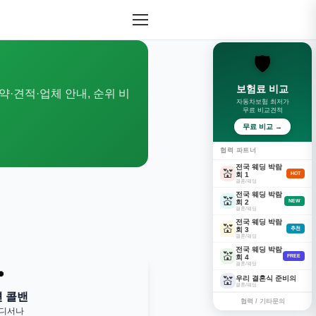
🛡️
보험료 비교
약·견적·업체 안내, 순위 비
자동차보험 최저가
무료 비교견적
무료 비교 →
협력 파트너
전국 웨딩 박람
💒
회 1
HOT
결혼/웨딩
전국 웨딩 박람
💒
회 2
NEW
결혼/웨딩
전국 웨딩 박람
💒
회 3
추천
결혼/웨딩
전국 웨딩 박람
💒
회 4
FREE
결혼/웨딩

우리 결혼식 준비의
💒
결혼/웨딩
변 콜밴
협력 / 기타문의
어디서나