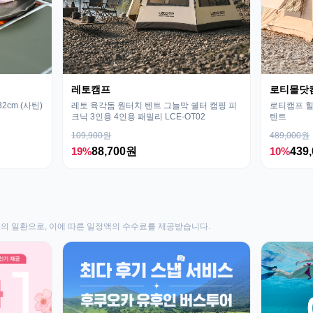
레토캠프
로티몰닷
cm (사틴)
레토 육각돔 원터치 텐트 그늘막 쉘터 캠핑 피
로티캠프 힐
크닉 3인용 4인용 패밀리 LCE-OT02
텐트
109,900원
489,000원
19%
88,700원
10%
439
동의 일환으로, 이에 따른 일정액의 수수료를 제공받습니다.