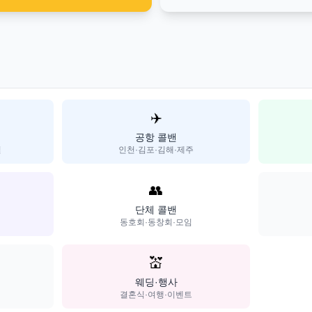
✈️
공항 콜밴
일
인천·김포·김해·제주
👥
단체 콜밴
동호회·동창회·모임
💒
웨딩·행사
결혼식·여행·이벤트