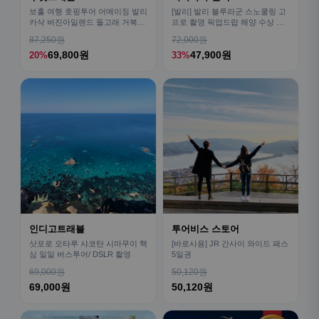
보홀 여행 호핑투어 어메이징 발리
[발리] 발리 블루라군 스노쿨링 고
카삭 버진아일랜드 돌고래 거북이
프로 촬영 픽업드랍 해양 수상 액
픽드랍 포함
티비티 체험 산호 열대어
87,250원
72,000원
69,800원
47,900원
20%
33%
인디고트래블
투어비스 스토어
삿포로 오타루 샤코탄 시마무이 핵
[바로사용] JR 간사이 와이드 패스
심 일일 버스투어/ DSLR 촬영
5일권
69,000원
50,120원
69,000원
50,120원