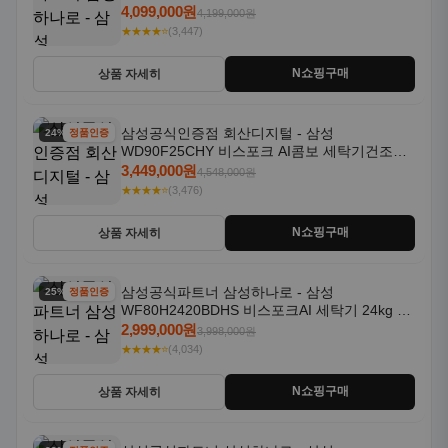
18kg 자동문열림 1등급
4,099,000원
4,199,000원
★★★★⭐
(3,447)
N쇼핑구매
상품 자세히
삼성공식인증점 회산디지털 - 삼성
24% 할인
정품인증
WD90F25CHY 비스포크 AI콤보 세탁기건조기
일체형 25kg+18kg 1등급
3,449,000원
4,548,000원
★★★★⭐
(3,476)
N쇼핑구매
상품 자세히
삼성공식파트너 삼성하나로 - 삼성
25% 할인
정품인증
WF80H2420BDHS 비스포크AI 세탁기 24kg 건
조기 20kg 세제자동투입
2,999,000원
3,998,000원
★★★★⭐
(4,034)
N쇼핑구매
상품 자세히