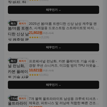
테무인기 →
2025년 봄/여름 트렌디한 신상 남성 캐주얼 팬
특가
최저가
츠, 사계절용 드로스트링 스트레이트핏 바지, 한
국 스타일, 활용도 높은 아웃도어 및 정장용, 발
21,802원
쿠폰 가격
목 바지
★★★★☆
(3,228)
테무인기 →
프로페셔널 런닝화, 카본 플레이트 기술 사용 -
특가
최저가
경량 쿠션 스니커즈, 미끄럼 방지 TPU 아웃솔,
통기성 화이트-퍼플 그라데이션, 헬스, 트레이
10,821원
쿠폰 가격
닝 - 남성용, 여성용, 모든 계절에 적합
★★★★⭐
(3,051)
테무인기 →
7개 블랙 울트라라이트 남성용 크루넥 티셔츠 -
7개세트
최저가
체육관, 피트니스 및 러닝에 적합한 빠른 건조,