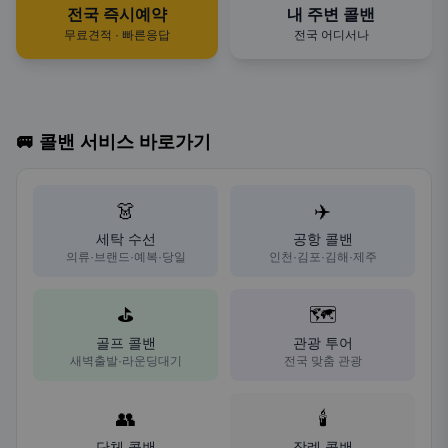
전국 즉시예약
내 주변 콜밴
무료견적 · 빠른응답
전국 어디서나
🚐 콜밴 서비스 바로가기
👗
✈️
세탁 수선
공항 콜밴
의류·브랜드·예복·당일
인천·김포·김해·제주
⛳
🗺️
골프 콜밴
관광 투어
새벽출발·라운딩대기
전국 맞춤 관광
👥
🕯️
단체 콜밴
장례 콜밴