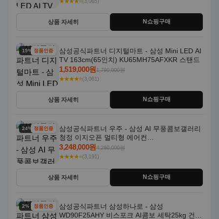
★★★★⭐
(3,065)
N쇼핑구매
상품 자세히
삼성공식파트너 디지털마트 - 삼성 Mini LED AI
15% 할인
정품인증
TV 163cm(65인치) KU65MH75AFXKR 스탠드
1,519,000원
1,790,000원
★★★★⭐
(3,061)
N쇼핑구매
상품 자세히
삼성공식파트너 우주 - 삼성 AI 무풍콤보갤러리
24% 할인
정품인증
청정 이지오픈 멀티형 에어컨
AF80F17D22WRS 기본설치포함
3,248,000원
4,290,000원
★★★★⭐
(3,191)
N쇼핑구매
상품 자세히
삼성공식파트너 삼성하나로 - 삼성
2% 할인
정품인증
WD90F25AHY 비스포크 AI콤보 세탁25kg 건조