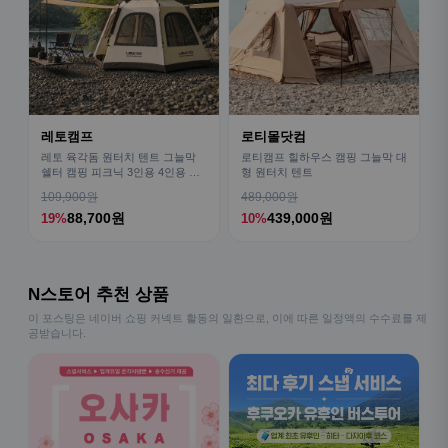
레토캠프
로티몰닷컴
레토 육각돔 원터치 텐트 그늘막
로티캠프 힐하우스 캠핑 그늘막 대
쉘터 캠핑 피크닉 3인용 4인용 패
형 원터치 텐트
밀리 LCE-OT02
109,900원
489,000원
88,700원
439,000원
19%
10%
N스토어 추천 상품
이 포스팅은 네이버 쇼핑 커넥트 활동의 일환으로, 이에 따른 일정액의 수수료를 제
공받습니다.