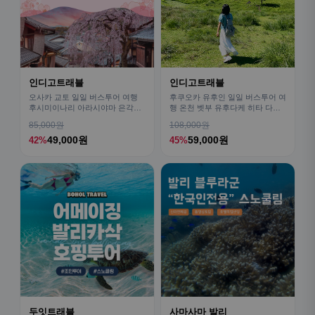
인디고트래블
인디고트래블
오사카 교토 일일 버스투어 여행
후쿠오카 유후인 일일 버스투어 여
후시미이나리 아라시야마 은각사
행 온천 벳부 유후다케 히타 다자
청수사 철학의길
이후
85,000원
108,000원
49,000원
59,000원
42%
45%
두잇트래블
사마사마 발리