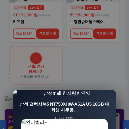
슈퍼적립
21% 할인
슈퍼적립
59% 할인
21%
72,700원
59%
58,900원
92,000원
145,100원
키즈텐
보령컨슈머헬스케어
N쇼핑구매
N쇼핑구매
자세히 보기
자세히 보기
›
생활/건강
전체보기
카테고리 상품 더 보기
[3+1] 동국제약 마이핏 V 활성엽산 임신준비 임산
삼성 갤럭시북5 NT750XHW-A51A U5 16GB 대
부영양 30정, 4개
학생 사무용…
프리미엄 제휴 사이트
광고
광고
광고
1,999,000원
100,000원
회원 전용 특가 · 놓치면 손해
1,549,000원
31,900원
23%
68%
추천 클릭