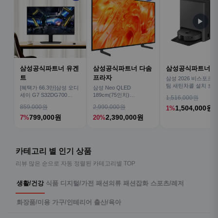
▶
삼성공식파트너 유겐
삼성공식파트너 다솜
삼성공식파트너 
트
프라자
삼성 2026 비스포크AI
팀 새틴차콜 설치 보안
[혜택가 66.3만]삼성 오디
삼성 Neo QLED
심 VR70F00AGH
세이 G7 S32DG700
189cm(75인치)
1,516,000원
80cm(32인치) 4K IPS
KQ75QNH70AFXKR AI
859,000원
2,990,000원
1,504,000원
1%
TV
799,000원
2,390,000원
7%
20%
카테고리 별 인기 상품
리뷰 많은 순으로 자동 정렬된 카테고리별 TOP
생활/건강
식품
디지털/가전
패션의류
패션잡화
스포츠/레저
화장품/미용
가구/인테리어
출산/육아