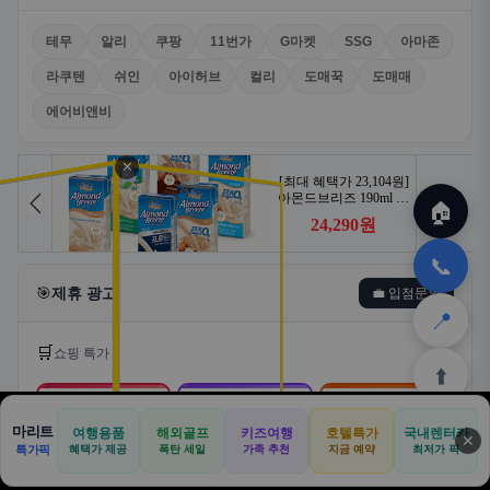
테무
알리
쿠팡
11번가
G마켓
SSG
아마존
라쿠텐
쉬인
아이허브
컬리
도매꾹
도매매
에어비앤비
✕
🏠
📞
🎯
제휴 광고
💼 입점문의
📍
🛒
쇼핑 특가
⬆️
🛒
📦
🎁
마리트
여행용품
해외골프
키즈여행
호텔특가
국내렌터카
✕
🏠
📝
💬
🚐
🛒
특가픽
혜택가 제공
폭탄 세일
가족 추천
지금 예약
최저가 픽
쿠팡
알리익스프레스
테무
🏠
✈️
⛳
📋
🛒
🎁
홈
공항
골프
견적
쿠팡
테무
홈
견적
커뮤니티
기사등록
아마존
로켓배송·특가
해외직구·초특가
초저가·무료배송