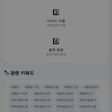
3️⃣
서비스 이용
예약일에 이용
4️⃣
결제 완료
현장/계좌 결제
🏷️ 관련 키워드
#콜밴
#콜밴가격
#콜밴비용
#콜밴요금
#콜밴얼마
#콜밴가격표
#콜밴요금표
#콜밴비용표
#콜밴단가
#밴대절비용
#밴대절가격
#밴대절요금
#밴대절얼마
#밴렌탈비용
#밴렌탈가격
#밴렌탈요금
#밴임대비용