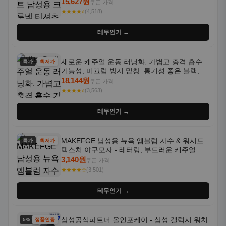
통기성 좋은 수분 흡수 반팔 운동복
15,627원
쿠폰 가격
★★★★⭐
(4,518)
테무인기 →
새로운 캐주얼 운동 러닝화, 가볍고 충격 흡수
특가
최저가
기능성, 미끄럼 방지 밑창. 통기성 좋은 블랙, 화
이트, 퍼플 그라데이션 색상
18,144원
쿠폰 가격
★★★★⭐
(3,563)
테무인기 →
MAKEFGE 남성용 뉴욕 엠블럼 자수 & 워시드
특가
최저가
텍스처 야구모자 - 레터링, 부드러운 캐주얼 모
자, NYC 스타일
3,140원
쿠폰 가격
★★★★☆
(3,501)
테무인기 →
삼성공식파트너 올인포케이 - 삼성 갤럭시 워치
5% 할인
정품인증