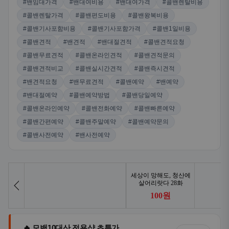
#밴임대가격
#밴대여비용
#밴대여가격
#콜밴렌탈비용
#콜밴렌탈가격
#콜밴편도비용
#콜밴왕복비용
#콜밴기사포함비용
#콜밴기사포함가격
#콜밴1일비용
#콜밴견적
#밴견적
#밴대절견적
#콜밴견적요청
#콜밴무료견적
#콜밴온라인견적
#콜밴견적문의
#콜밴견적비교
#콜밴실시간견적
#콜밴즉시견적
#밴견적요청
#밴무료견적
#콜밴예약
#밴예약
#밴대절예약
#콜밴예약방법
#콜밴당일예약
#콜밴온라인예약
#콜밴전화예약
#콜밴빠른예약
#콜밴간편예약
#콜밴주말예약
#콜밴예약문의
#콜밴사전예약
#밴사전예약
🔥 모밴10대산 전용샵 초특가