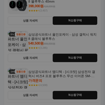
8 블루투스 40mm
398,000원
419,000원
★★★★⭐
(3,457)
N쇼핑구매
상품 자세히
삼성공식파트너 올인포케이 - 삼성 갤럭시 워치
5% 할인
정품인증
8 클래식 블루투스
540,500원
569,000원
★★★★⭐
(3,285)
N쇼핑구매
상품 자세히
삼성공식파트너 엠디텍 - [시크릿] 삼성전자 갤
100% 할인
정품인증
럭시 버즈4 프로 블루투스 무선 이어폰 SM-
R640N
가격문의
★★★★⭐
(4,508)
N쇼핑구매
상품 자세히