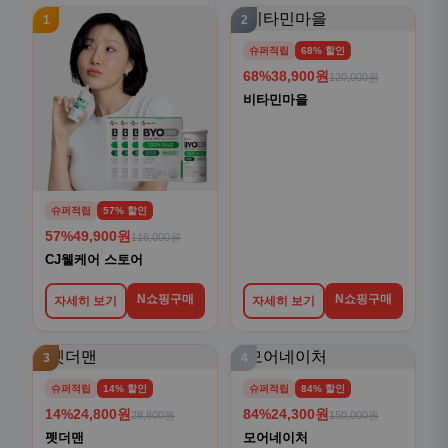
1
2
슈퍼적립
68% 할인
68%
38,900원
120,000원
비타민마을
슈퍼적립
57% 할인
57%
49,900원
116,000원
CJ웰케어 스토어
N쇼핑구매
N쇼핑구매
자세히 보기
자세히 보기
3
4
슈퍼적립
14% 할인
슈퍼적립
84% 할인
14%
24,800원
84%
24,300원
28,800원
150,000원
펫더맨
모어네이처