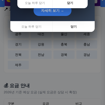
◀
▶
21,802원
3,308원
8,892원
오늘 하루 닫기
닫기
📍 지역 선택
자세히 보기 →
자세히 보기 →
서울
부산
대구
인천
오늘 하루 닫기
오늘 하루 닫기
닫기
닫기
광주
대전
울산
세종
경기
강원
충북
충남
전북
전남
경북
경남
제주
💰 요금 안내
2026년 기준 예상 요금 (실제 요금은 상담 시 확정)
구분
요금
비고