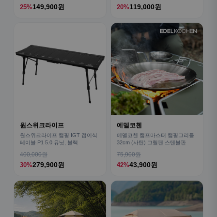
149,900원
119,000원
25%
20%
원스위크라이프
에델코첸
원스위크라이프 캠핑 IGT 접이식
에델코첸 캠프마스터 캠핑그리들
테이블 P1 5.0 유닛, 블랙
32cm (사틴) 그릴팬 스텐불판
400,000원
75,900원
279,900원
43,900원
30%
42%