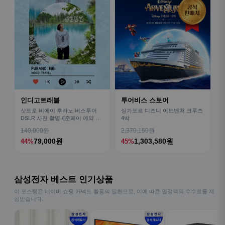
인디고트래블
투어비스 스토어
삿포로 비에이 후라노 버스투어
싱가포르 디즈니 어드벤처 크루즈
DSLR 사진 촬영 /[준페이 예약 식
4박
사]
140,000원
2,370,150원
79,000원
1,303,580원
44%
45%
삼성전자 베스트 인기상품
이 포스팅은 네이버 쇼핑 커넥트 활동의 일환으로, 이에 따른 일정액의 수수료를 제
공받습니다.