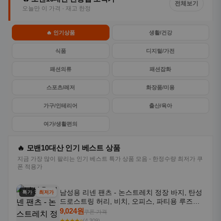
전체보기
오늘만 이 가격 · 재고 한정
🔥 인기상품
생활/건강
식품
디지털/가전
패션의류
패션잡화
스포츠/레저
화장품/미용
가구/인테리어
출산/육아
여가/생활편의
🔥 모밴10대산 인기 베스트 상품
지금 가장 많이 팔리는 인기 베스트 특가 상품 모음 - 한정수량 최저가 쿠
폰 적용가
남성용 리넨 팬츠 - 논스트레치 정장 바지, 탄성
특가
최저가
드로스트링 허리, 비치, 오피스, 파티용 루즈핏
트라우저 - 세탁기 사용 가능한 캐주얼 정장 의
9,024원
쿠폰 가격
상
★★★★⭐
(4,309)