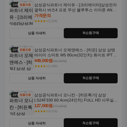
삼성공식파트너 제이유 - [크리에이터]삼성전자
100% 할인
정품인증
갤럭시 버즈4 프로 무선 블루투스 이어폰 ANC
SM-R640N
가격문의
★★★★⭐
(3,209)
N쇼핑구매
상품 자세히
삼성공식파트너 오제앤에스 - [히든] 삼성 삼탠
25% 할인
정품인증
바이미 스마트 M5 80cm(32인치) 화이트 IPTV
OTT 패키지
449,000원
600,000원
★★★★⭐
(4,385)
N쇼핑구매
상품 자세히
삼성공식파트너 모니칸 - [히든특가] 삼성
28% 할인
정품인증
LS24F330 60.4cm(24인치) FULL HD 사무실/
컴퓨터 모니터
127,000원
177,000원
★★★★⭐
(4,516)
N쇼핑구매
상품 자세히