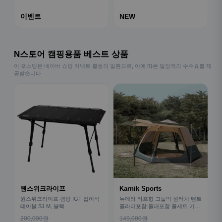
이벤트
NEW
N스토어 캠핑용품 베스트 상품
이 포스팅은 네이버 쇼핑 커넥트 활동의 일환으로, 이에 따른 일정액의 수수료를 제
공받습니다.
원스위크라이프
Karnik Sports
원스위크라이프 캠핑 IGT 접이식
뉴에라 타프형 그늘막 원터치 텐트
테이블 S1 M, 블랙
플라이포함 폴대포함 풀세트 기본
형
200,000원
149,000원