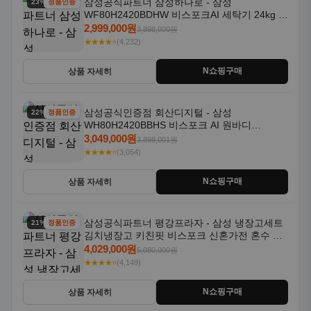
삼성공식파트너 삼성하나로 - 삼성
23% 할인
정품인증
WF80H2420BDHW 비스포크AI 세탁기 24kg 건
조기 20kg 세제자동투입
2,999,000원
3,898,000원
★★★★⭐
(4,232)
N쇼핑구매
상품 자세히
삼성공식인증점 회산디지털 - 삼성
22% 할인
정품인증
WH80H2420BBHS 비스포크 AI 원바디
24kg+20kg 세제자동투입 1등급
3,049,000원
3,898,001원
★★★★⭐
(3,054)
N쇼핑구매
상품 자세히
삼성공식파트너 평강프라자 - 삼성 냉장고세트
21% 할인
정품인증
김치냉장고 키친핏 비스포크 신혼가전 혼수 입
주가전 빌트인 화이트
4,029,000원
5,080,000원
★★★★⭐
(4,149)
N쇼핑구매
상품 자세히