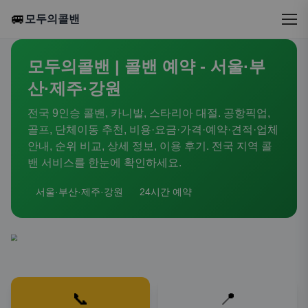
🚐
모두의콜밴
모두의콜밴 | 콜밴 예약 - 서울·부
산·제주·강원
전국 9인승 콜밴, 카니발, 스타리아 대절. 공항픽업,
골프, 단체이동 추천, 비용·요금·가격·예약·견적·업체
안내, 순위 비교, 상세 정보, 이용 후기. 전국 지역 콜
밴 서비스를 한눈에 확인하세요.
서울·부산·제주·강원
24시간 예약
📞
📍