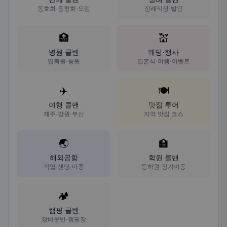
동호회·동창회·모임
장례식장·발인
🏥
💒
병원 콜밴
웨딩·행사
입퇴원·통원
결혼식·여행·이벤트
✈️
🍽️
여행 콜밴
맛집 투어
제주·강원·부산
지역 맛집 코스
🌏
🏫
해외공항
학원 콜밴
픽업·샌딩·마중
등하원·정기이동
🏕️
캠핑 콜밴
장비운반·캠핑장